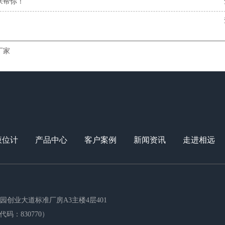
来帮你！
厂家
液位计
产品中心
客户案例
新闻资讯
走进相远
创业大道标准厂房A3主楼4层401
码：830770）