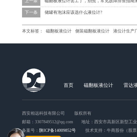
上一条
磁翻板液位计罢工了，别慌，常见故障排查指南
下一条
储罐有泡沫应该选什么液位计?
本文标签：
磁翻板液位计
侧装磁翻板液位计
液位计生产
首页
磁翻板液位计
雷达
西安相远科技有限公司
版权所有
邮箱：3307849512@qq.com
地址：西安市高新区新型工业园
备案号：
陕ICP备14009852号
技术支持：牛商股份（股票代