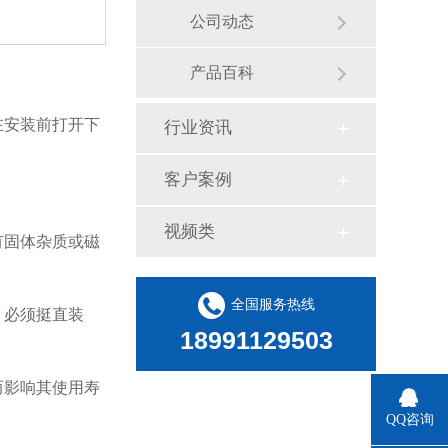
公司动态
产品百科
在安装前打开下
行业资讯
客户案例
视频类
有固体杂质或磁
全国服务热线
，必须挺直装
18991129503
而影响其使用寿
QQ咨询