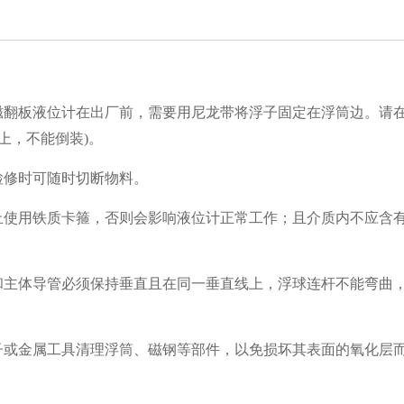
磁翻板液位计在出厂前，需要用尼龙带将浮子固定在浮筒边。请
上，不能倒装)。
检修时可随时切断物料。
止使用铁质卡箍，否则会影响液位计正常工作；且介质内不应含
和主体导管必须保持垂直且在同一垂直线上，浮球连杆不能弯曲
子或金属工具清理浮筒、磁钢等部件，以免损坏其表面的氧化层