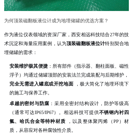
为何顶装磁翻板液位计成为地埋储罐的优选方案？
作为液位仪表领域的资深厂家，西安相远科技结合27年的技
术沉淀和海量应用案例，认为
顶装磁翻板液位计
特别契合地
埋储罐的需求：
安装维护极其便捷
：所有部件（指示器、翻柱面板、磁性
浮子）均通过储罐顶部的安装法兰完成装配与后期维护，
完全无需进入罐底或开挖地面
，极大简化了地埋环境下
的施工与保养工作。
卓越的密封与防腐
：采用全密封结构设计，防护等级高
（通常可达IP65/IP67）。相远科技可提供
不锈钢内衬四
氟、哈氏合金等特种材质
，以及整体聚丙烯（PP）材
质，从容应对各种腐蚀性介质。