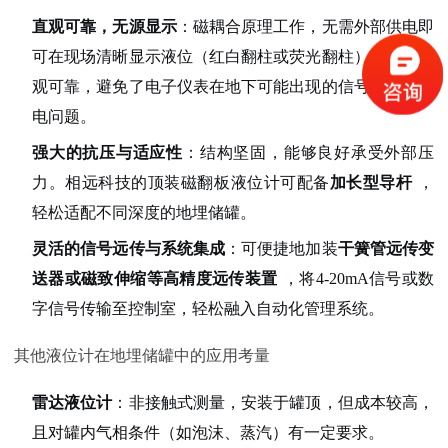
直观可靠，无源显示
：磁耦合原理工作，无需外部供电即
可在现场清晰显示液位（红白翻柱或荧光翻柱），数据直
观可靠，避免了电子仪表在地下可能出现的信号传输或供
电问题。
强大的抗压与适应性
：结构坚固，能够良好承受外部压
力。相远科技的顶装磁翻板液位计可配备
加长型导杆
，
轻松适配不同深度的地埋储罐。
灵活的信号远传与系统集成
：可便捷地加装
干簧管远传变
送器或磁致伸缩等高精度远传装置
，将4-20mA信号或数
字信号传输至控制室，轻松融入自动化管理系统。
其他液位计在地埋储罐中的应用考量
雷达液位计
：非接触式测量，安装于罐顶，但成本较高，
且对罐内气相条件（如泡沫、蒸汽）有一定要求。