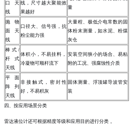
口天
线，尺寸越大聚能效
量
线
果越好
抛物
大量程、极低介电常数的固
口径大、信号强，抗
面天
体粉末测量，如水泥、粉煤
粉尘能力强
线
灰仓
棒式/
体积小，不易挂料，
安装空间狭小的场合、易粘
杆式
冷凝物可顺杆流下
附的工况、强腐蚀性介质
天线
平面
非接触式，密封性
固体测量、浮顶罐导波管安
阵列
好，不易积灰
装
天线
四、按应用场景分类
雷达液位计还可根据精度等级和应用目的进行分类
。