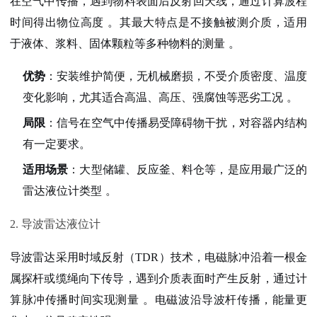
在空气中传播，遇到物料表面后反射回天线，通过计算波程
时间得出物位高度
。其最大特点是
不接触被测介质
，适用
于液体、浆料、固体颗粒等多种物料的测量
。
优势
：安装维护简便，无机械磨损，不受介质密度、温度
变化影响，尤其适合高温、高压、强腐蚀等恶劣工况
。
局限
：信号在空气中传播易受障碍物干扰，对容器内结构
有一定要求。
适用场景
：大型储罐、反应釜、料仓等，是应用最广泛的
雷达液位计类型
。
2. 导波雷达液位计
导波雷达采用时域反射（TDR）技术，电磁脉冲沿着一根金
属探杆或缆绳向下传导，遇到介质表面时产生反射，通过计
算脉冲传播时间实现测量
。电磁波沿导波杆传播，能量更