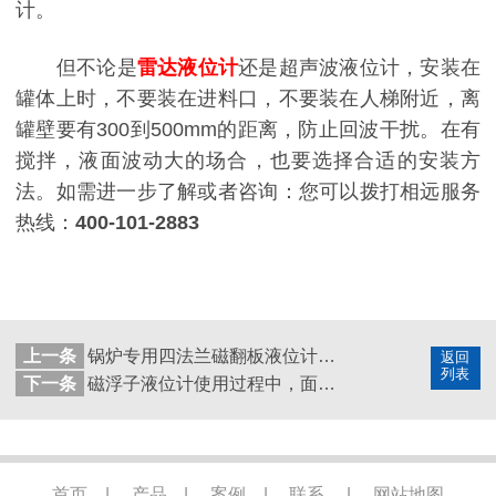
计。
但不论是
雷达液位计
还是超声波液位计，安装在
罐体上时，不要装在进料口，不要装在人梯附近，离
罐壁要有300到500mm的距离，防止回波干扰。在有
搅拌，液面波动大的场合，也要选择合适的安装方
法。如需进一步了解或者咨询：您可以拨打相远服务
热线：
400-101-2883
上一条
锅炉专用四法兰磁翻板液位计你见过吗？
返回
列表
下一条
磁浮子液位计使用过程中，面板翻花怎么办？
首页
|
产品
|
案例
|
联系
|
网站地图