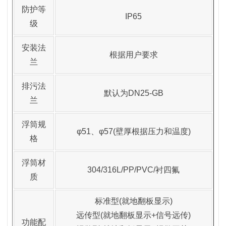
防护等
IP65
级
安装法
根据用户要求
兰
排污法
默认为DN25-GB
兰
浮筒规
φ51、φ57(壁厚根据压力和温度)
格
浮筒材
304/316L/PP/PVC/衬四氟
质
标准型(就地翻板显示)
远传型(就地翻板显示+信号远传)
功能配